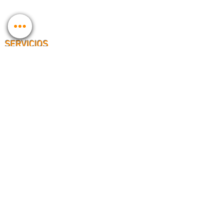
¿Quiénes somos?
Contacto
Partners
SERVICIOS
Servicios profesionales
VoIP/FTTH
Internet Rural
Servicio técnico
PVP TARIFAS
Pvp nacionales
Pvp internacionales
Pvp números especiales
Pvp red inteligente
Pvp roaming
Tarificación adicional
INFORMACIÓN
Aviso Legal
Política de cookies